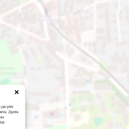
jak pliki
zeniu. Zgoda
zas
lub