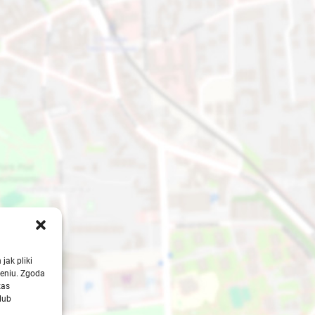
jak pliki
zeniu. Zgoda
zas
lub